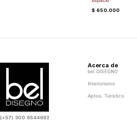
Espacio
$
650.000
Acerca de
bel DISEGNO
Interiorismo
Aptos. Turístico
(+57) 300 6544692